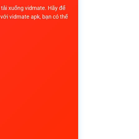
 tải xuống vidmate. Hãy để
, với vidmate apk, bạn có thể