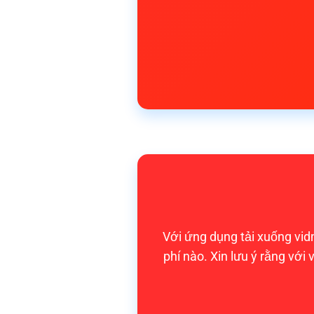
Với ứng dụng tải xuống vidm
phí nào. Xin lưu ý rằng với