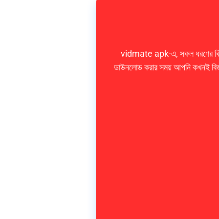
vidmate apk-এ, সকল ধরণের বিরক্তি
ডাউনলোড করার সময় আপনি কখনই বিজ্ঞা