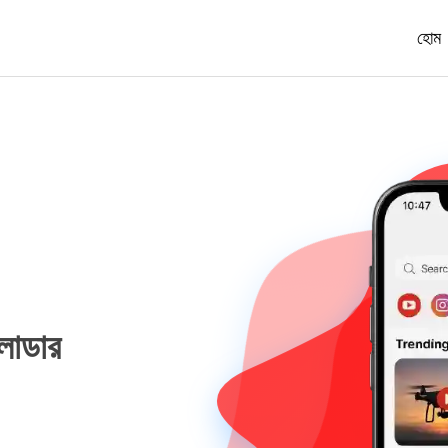
হোম
লোডার