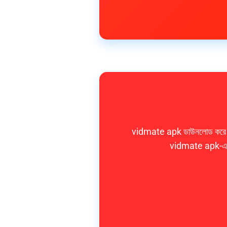
vidmate apk ডাউনলোড করে আপন
vidmate apk-এ সাব