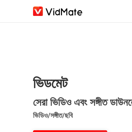
হোম
ডাউনলোড
ব্লগ
ভিডমেট
সেরা ভিডিও এবং সঙ্গীত ডাউন
ভিডিও/সঙ্গীত/ছবি