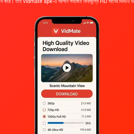
্থন করে। তাই vidmate apk-এ আপনি সহজেই বিনামূল্যে HD মানের ভিডিও 