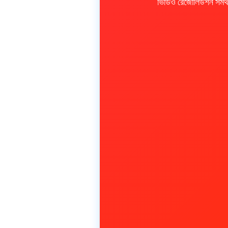
ভিডিও রেজোলিউশন সমর