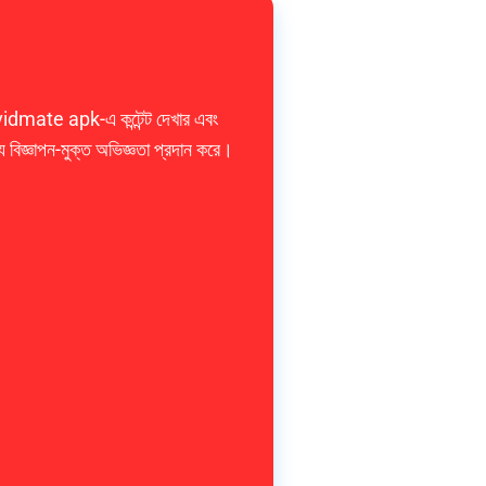
 vidmate apk-এ কন্টেন্ট দেখার এবং
বিজ্ঞাপন-মুক্ত অভিজ্ঞতা প্রদান করে।