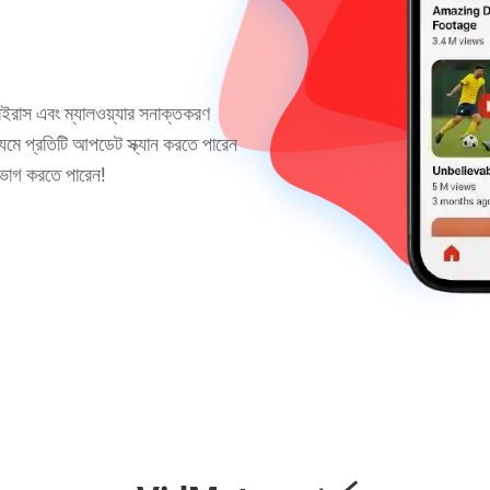
াস এবং ম্যালওয়্যার সনাক্তকরণ
াধ্যমে প্রতিটি আপডেট স্ক্যান করতে পারেন
োগ করতে পারেন!