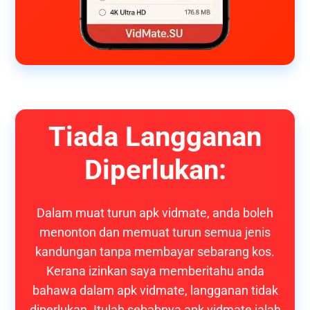
Tiada Langganan
Diperlukan:
Dalam muat turun apk vidmate, anda boleh
menonton dan memuat turun semua jenis
kandungan tanpa membayar sebarang kos.
Kerana izinkan saya memberitahu anda
bahawa dalam apk vidmate, langganan tidak
diperlukan. Itulah sebabnya apk vidmate ialah