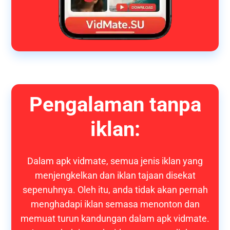
Pengalaman tanpa
iklan:
Dalam apk vidmate, semua jenis iklan yang
menjengkelkan dan iklan tajaan disekat
sepenuhnya. Oleh itu, anda tidak akan pernah
menghadapi iklan semasa menonton dan
memuat turun kandungan dalam apk vidmate.