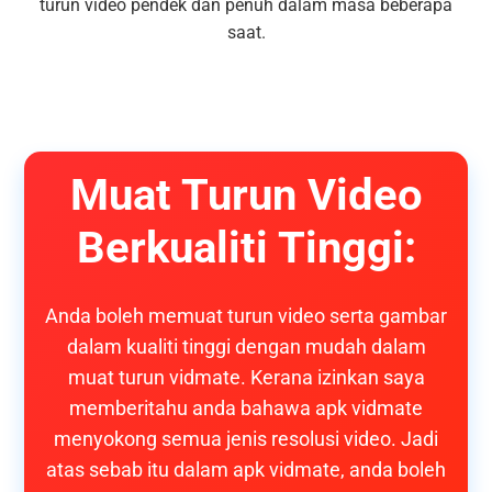
turun video pendek dan penuh dalam masa beberapa
saat.
Muat Turun Video
Berkualiti Tinggi:
Anda boleh memuat turun video serta gambar
dalam kualiti tinggi dengan mudah dalam
muat turun vidmate. Kerana izinkan saya
memberitahu anda bahawa apk vidmate
menyokong semua jenis resolusi video. Jadi
atas sebab itu dalam apk vidmate, anda boleh