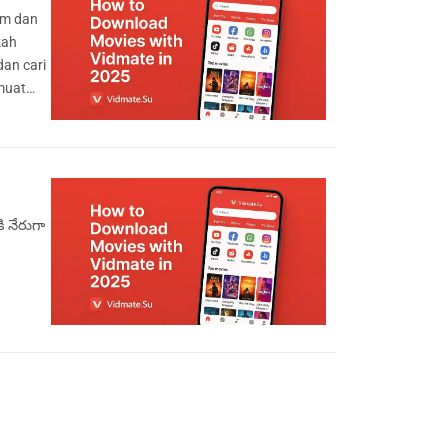
em dan
kah
dan cari
 muat
ి నేరుగా