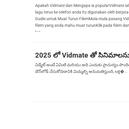
Apakah Vidmate dan Mengapa ia popularVidmate ial
lagu terus ke telefon anda Itz digunakan oleh berj
Gudie untuk Muat Turun FilemMula-mula pasang Vidma
filem yang anda mahu muat turunKlik pada filem dan
tur...
2025 లో Vidmate తో సినిమాలను ఎ
విడ్మేట్ అంటే ఏమిటి మరియు అది ఎందుకు ప్రాచుర్యం పొంది
డౌన్‌లోడ్ చేసుకోవడానికి మిమ్మల్ని అనుమతిస్తుంది, లక్ష�...