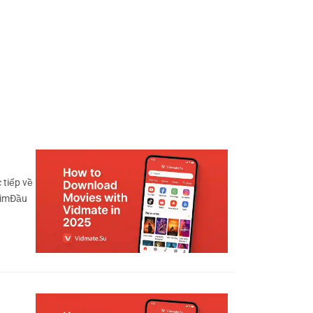
 tiếp về
himĐầu