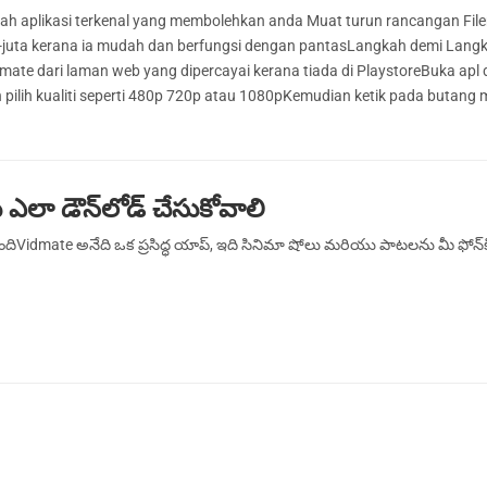
ah aplikasi terkenal yang membolehkan anda Muat turun rancangan Fil
uta-juta kerana ia mudah dan berfungsi dengan pantasLangkah demi Lang
te dari laman web yang dipercayai kerana tiada di PlaystoreBuka apl 
 pilih kualiti seperti 480p 720p atau 1080pKemudian ketik pada butang
లా డౌన్‌లోడ్ చేసుకోవాలి
ందిVidmate అనేది ఒక ప్రసిద్ధ యాప్, ఇది సినిమా షోలు మరియు పాటలను మీ ఫోన్‌క