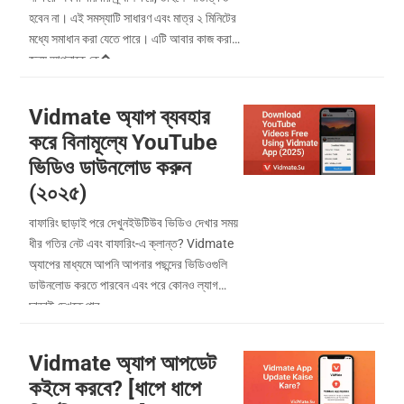
হবেন না। এই সমস্যাটি সাধারণ এবং মাত্র ২ মিনিটের
মধ্যে সমাধান করা যেতে পারে। এটি আবার কাজ করার
জন্য আপনাকে কে�...
Vidmate অ্যাপ ব্যবহার
করে বিনামূল্যে YouTube
ভিডিও ডাউনলোড করুন
(২০২৫)
বাফারিং ছাড়াই পরে দেখুনইউটিউব ভিডিও দেখার সময়
ধীর গতির নেট এবং বাফারিং-এ ক্লান্ত? Vidmate
অ্যাপের মাধ্যমে আপনি আপনার পছন্দের ভিডিওগুলি
ডাউনলোড করতে পারবেন এবং পরে কোনও ল্যাগ
ছাড়াই দেখতে পার...
Vidmate অ্যাপ আপডেট
কইসে করবে? [ধাপে ধাপে