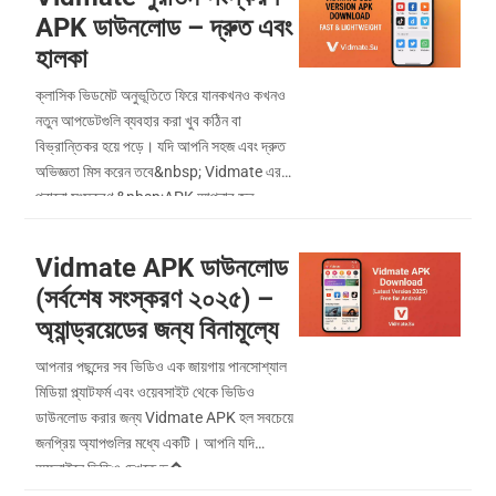
APK ডাউনলোড – দ্রুত এবং
হালকা
ক্লাসিক ভিডমেট অনুভূতিতে ফিরে যানকখনও কখনও
নতুন আপডেটগুলি ব্যবহার করা খুব কঠিন বা
বিভ্রান্তিকর হয়ে পড়ে। যদি আপনি সহজ এবং দ্রুত
অভিজ্ঞতা মিস করেন তবে&nbsp; Vidmate এর
পুরানো সংস্করণ &nbsp;APK আপনার জন্...
Vidmate APK ডাউনলোড
(সর্বশেষ সংস্করণ ২০২৫) –
অ্যান্ড্রয়েডের জন্য বিনামূল্যে
আপনার পছন্দের সব ভিডিও এক জায়গায় পানসোশ্যাল
মিডিয়া প্ল্যাটফর্ম এবং ওয়েবসাইট থেকে ভিডিও
ডাউনলোড করার জন্য Vidmate APK হল সবচেয়ে
জনপ্রিয় অ্যাপগুলির মধ্যে একটি। আপনি যদি
অফলাইনে ভিডিও দেখতে ভ�...