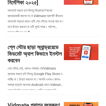
নির্দেশিকা ২০২৫]
আপডেট করতে চান কিন্তু বিভ্রান্ত?অনেক
ব্যবহারকারী জানেন না যে Vidmate অ্যাপটি কীভাবে
আপডেট করবেন কারণ এটি প্লে স্টোরে পাওয়া যায় না।
তবে চিন্তা করবেন না এটি খুবই সহজ। সর্বশেষ
সংস্করণটি চালু কর�...
প্লে স্টোর ছাড়া অ্যান্ড্রয়েডে
ভিডমেট অ্যাপ কিভাবে ইনস্টল
করবেন
প্লে স্টোর নেই, কোনও সমস্যা নেইVidmate
ব্যবহার করতে চাই কিন্তু Google Play Store এ
পাচ্ছি না। চিন্তা করবেন না। আপনি এখনও কোনও
সমস্যা ছাড়াই আপনার Android ফোনে Vidmate
অ্যাপ ইনস্টল করতে পারেন। সঠিক পদক্ষেপগুলি
অনুসর...
Vidmate পুরাতন সংস্করণ