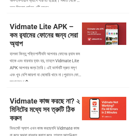
অল-ইন-ওয়ান অ্যাপে পরিণত হয়েছে। সঙ্গীত থেকে শুরু
করে সিনেমা পর্যন্ত এটি আপন...
Vidmate Lite APK –
কম র‍্যামের ফোনের জন্য সেরা
অ্যাপ
হালকা কিন্তু শক্তিশালীযদি আপনার ফোনের র‍্যাম কম
থাকে এবং বারবার হ্যাং হয়, তাহলে Vidmate Lite
APK আপনার জন্য তৈরি। এই ভার্সনটি দ্রুত মসৃণ
এবং খুব বেশি জায়গা বা মেমোরি খাবে না।পুরাতন ফোনে
মসৃণভাবে চ�...
Vidmate কাজ করছে না? ২
মিনিটের মধ্যে সব ত্রুটি ঠিক
করুন
ভিডমেট অ্যাপ এখন কাজ করছেযদি Vidmate কাজ
না করে অথবা বারবার ক্র্যাশ করে, তাহলে আতঙ্কিত