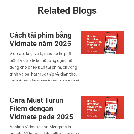
Related Blogs
Cách tải phim bằng
Vidmate năm 2025
Vidmate là gì và tại sao nó lại phổ
biến?Vidmate là một ứng dụng nổi
tiếng cho phép bạn tải phim, chương
trình và bài hát trực tiếp về điện thoại.
Ứng dụng này được hàng triệu người
sử dụng vì nó đơn giản và hoạt động
nhanh.Hướng dẫn từng bước để tải
Cara Muat Turun
phimĐầu tiên hãy cài đặt Vidmate từ
Filem dengan
trang web đáng tin cậy vì nó không có
Vidmate pada 2025
trong PlaystoreMở ứng dụng và tìm
kiếm bộ phim bạn ...
Apakah Vidmate dan Mengapa ia
popularVidmate ialah aplikasi terkenal