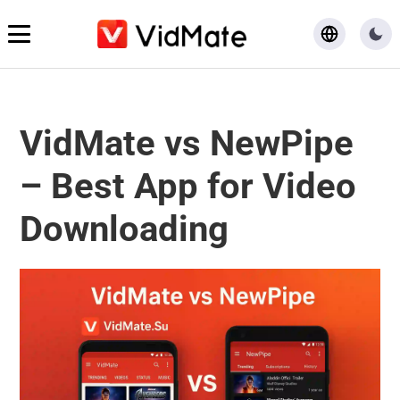
Home
VidMate vs NewPipe
Download
– Best App for Video
Blog
Downloading