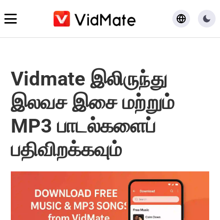
முகப்பு
Vidmate இலிருந்து
பதிவிறக்கம்
இலவச இசை மற்றும்
வலைப்பதிவு
MP3 பாடல்களைப்
பதிவிறக்கவும்